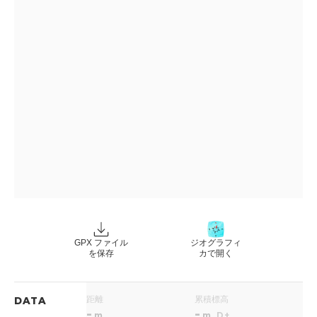
GPX ファイル
ジオグラフィ
を保存
カで開く
距離
累積標高
DATA
-
-
m
m
D+