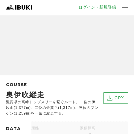
ログイン・新規登録
COURSE
奥伊吹縦走
GPX
滋賀県の高峰トップスリーを繋ぐルート。一位の伊
吹山(1,377m)、二位の金糞岳(1,317m)、三位のブン
ゲン(1,259m)を一気に縦走する。
DATA
距離
累積標高
-
-