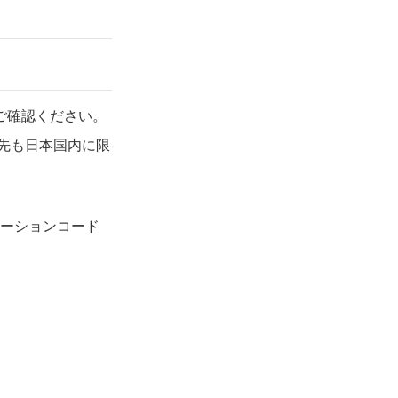
ご確認ください。
先も日本国内に限
モーションコード
。