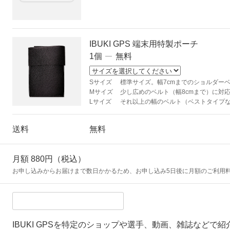
IBUKI GPS 端末用特製ポーチ
1個
無料
Sサイズ
標準サイズ。幅7cmまでのショルダー
Mサイズ
少し広めのベルト（幅8cmまで）に対
Lサイズ
それ以上の幅のベルト（ベストタイプ
送料
無料
月額 880円（税込）
お申し込みからお届けまで数日かかるため、お申し込み5日後に月額のご利用
IBUKI GPSを特定のショップや選手、動画、雑誌などで