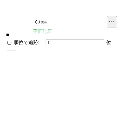
メ
更新
ニ
平面地図
ュ
■
ー
順位で追跡
:
位