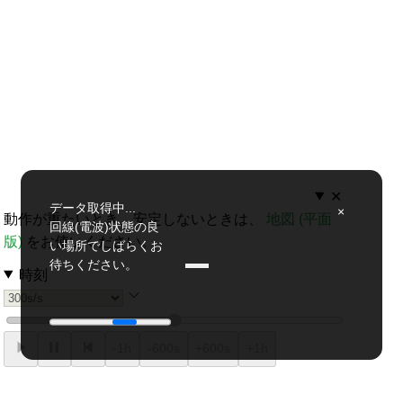
✕
データ取得中...

×
動作が重たいとき、安定しないときは、
地図 (平面
回線(電波)状態の良
版)
をお使いください。
い場所でしばらくお
待ちください。
時刻
-1h
-600s
+600s
+1h